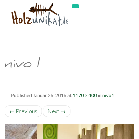
nivo1
Published
Januar 26, 2016
at
1170 × 400
in
nivo1
←
Previous
Next
→