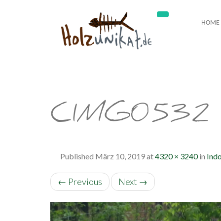
HOME
CIMG0532
Published
März 10, 2019
at
4320 × 3240
in
Ind
←
Previous
Next
→