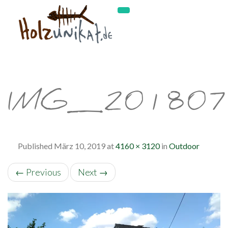
IMG_20180
Published
März 10, 2019
at
4160 × 3120
in
Outdoor
←
Previous
Next
→